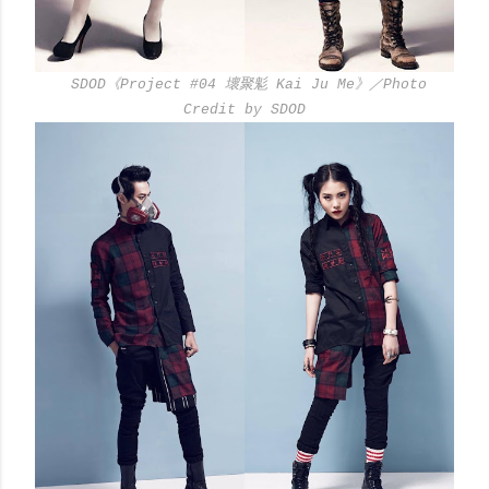
SDOD《Project #04 壞聚鬽 Kai Ju Me》／Photo
Credit by SDOD