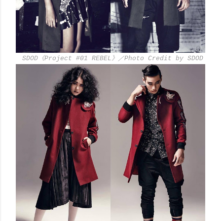
SDOD《Project #01 REBEL》／Photo Credit by SDOD