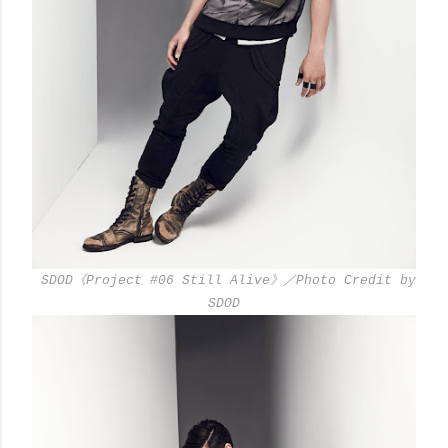
SDOD《Project #06 Still Alive》／Photo Credit by
SDOD