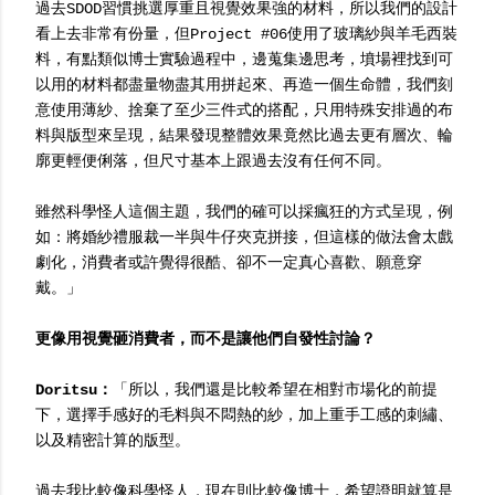
過去SDOD習慣挑選厚重且視覺效果強的材料，所以我們的設計
看上去非常有份量，但Project #06使用了玻璃紗與羊毛西裝
料，有點類似博士實驗過程中，邊蒐集邊思考，墳場裡找到可
以用的材料都盡量物盡其用拼起來、再造一個生命體，我們刻
意使用薄紗、捨棄了至少三件式的搭配，只用特殊安排過的布
料與版型來呈現，結果發現整體效果竟然比過去更有層次、輪
廓更輕便俐落，但尺寸基本上跟過去沒有任何不同。
雖然科學怪人這個主題，我們的確可以採瘋狂的方式呈現，例
如：將婚紗禮服裁一半與牛仔夾克拼接，但這樣的做法會太戲
劇化，消費者或許覺得很酷、卻不一定真心喜歡、願意穿
戴。」
更像用視覺砸消費者，而不是讓他們自發性討論？
Doritsu：
「所以，我們還是比較希望在相對市場化的前提
下，選擇手感好的毛料與不悶熱的紗，加上重手工感的刺繡、
以及精密計算的版型。
過去我比較像科學怪人，現在則比較像博士，希望證明就算是