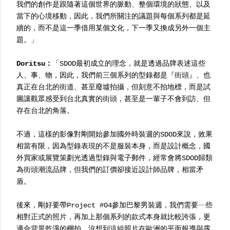
我們的創作是跟隨著這個世界的脈動、整個環境的狀態、以及
當下的心境移動，因此，我們所關注的議題與每個系列都是延
續的，而不是這一季借用某個文化，下一季又換成另外一個主
題。」
Doritsu：
「SDOD最初成立的理念，就是透過品牌表述這些
人、事、物，因此，我們前三個系列的型錄都是『街頭』、也
真正在台北的街道、甚至廢墟拍攝，但刻意不拍地標，而是試
圖讓觀眾感受到台北真實的街頭，甚至是一輩子不會到訪、但
存在台北的角落。
不過，這樣的影像對剛開始參加國外時裝週的SDOD來說，效果
相當有限，因為型錄表現的不是服裝本身，而是設計概念，國
外買家或展覽策劃光透過型錄與電子郵件，經常會將SDOD歸類
為街頭潮流品牌，但我們的訂價卻接近設計師品牌，相當矛
盾。
後來，剛好要帶Project #04參加巴黎男裝週，我們需要ㄧ些
相對正式的照片，再加上那個系列的款式本身就比較誇張，更
適合背景乾淨的棚拍，沒想到這組照片在歐洲的平面報導與露