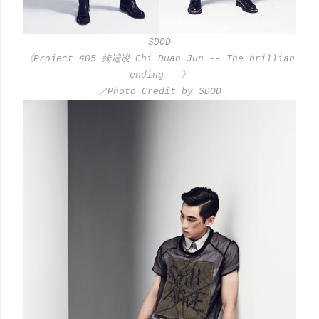
SDOD
《Project #05 綺端竣 Chi Duan Jun -- The brillian
ending --》
／Photo Credit by SDOD