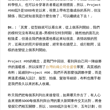
科學怪人、也可以令穿著衣者看起來很體面，所以，Project
#06或許是SDOD有史以來，視覺上帶有悲傷成份的系列，但沒
關係，我已經知道我是什麼生物了，可以繼續走下去！」
Dt.：
「其實，從型錄就可以看出來，從上個系列開始，我們
的模特兒沒有再站直過—男模特兒特別明顯，雖然他的面孔比
較陰柔，但過去我們會挑選他看起來站很直、表情凶狠的照
片，近兩次的照片卻很放鬆，經常靠在牆壁上、或行動間，這
樣的改變從上個系列開始。
Project #05的概念，是戰鬥中回頭、看到與自己同一陣線夥
伴的溫暖感，所以採用了
台灣紡織公司全盛發
厚實、高質感的
布料；延續到Project #06，我們不再那麼強調夥伴愛，而是
將溫柔感融入設計、版型、拍攝、髮妝等細節，布料也幾乎都
是我們長久以來的私人收藏。
昨天我們把每個系列列出來後發現，如果哪天作古了，有人心
血來潮將SDOD每個系列與台灣的重大新聞事件交叉比對，將會
發掘它們相互關聯，所以，SDOD或許沒有三年、五年計劃，但