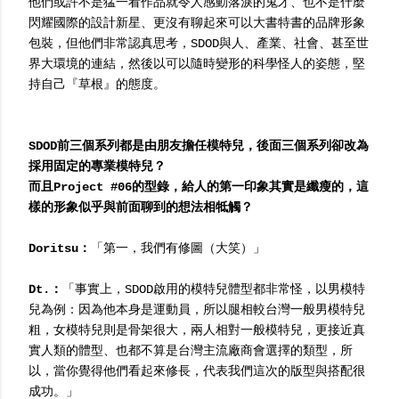
他們或許不是猛一看作品就令人感動落淚的鬼才、也不是什麼
閃耀國際的設計新星、更沒有聊起來可以大書特書的品牌形象
包裝，但他們非常認真思考，SDOD與人、產業、社會、甚至世
界大環境的連結，然後以可以隨時變形的科學怪人的姿態，堅
持自己『草根』的態度。
SDOD前三個系列都是由朋友擔任模特兒，後面三個系列卻改為
採用固定的專業模特兒？
而且Project #06的型錄，給人的第一印象其實是纖瘦的，這
樣的形象似乎與前面聊到的想法相牴觸？
Doritsu：
「第一，我們有修圖（大笑）」
Dt.：
「事實上，SDOD啟用的模特兒體型都非常怪，以男模特
兒為例：因為他本身是運動員，所以腿相較台灣一般男模特兒
粗，女模特兒則是骨架很大，兩人相對一般模特兒，更接近真
實人類的體型、也都不算是台灣主流廠商會選擇的類型，所
以，當你覺得他們看起來修長，代表我們這次的版型與搭配很
成功。」