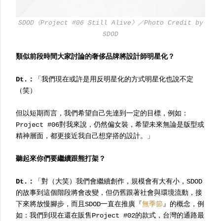
SDOD《Project #06 Still Alive》／Photo Credit by
SDOD
類似前段時間大家討論的奢侈品牌將設計師明星化？
Dt.：
「我們現在或許是用反明星化的方式明星化也說不定
（笑）
但以短期而言，我們希望自己先達到一定的目標，例如：
Project #06對我來說，仍然偏女裝，希望未來無論是版型或
精神層面，都更接近我自己想穿搭的設計。」
聽起來你們要繼續跟熊打架？
Dt.：
「對（大笑）我們會繼續創作，規模會有大有小，SDOD
的故事到這個階段將會改變，但仍舊跟著社會與環境流動，接
下來將放慢腳步，而且SDOD一直在推廣『
無季節
』的概念，例
如：我們到現在還在販售Project #02的款式，台灣的通路最