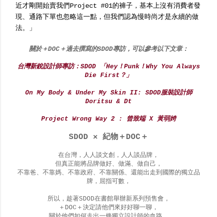
近才剛開始賣我們Project #01的褲子，基本上沒有消費者發
現、通路下單也忽略這一點，但我們認為慢時尚才是永續的做
法。」
關於＋DOC＋過去撰寫的SDOD專訪，可以參考以下文章：
台灣新銳設計師專訪：SDOD 「Hey！Punk！Why You Always
Die First？」
On My Body & Under My Skin II: SDOD服裝設計師
Doritsu & Dt
Project Wrong Way 2 : 曾致端 X 黃弱婍
SDOD × 紀物＋DOC＋
在台灣，人人談文創，人人談品牌，
但真正能將品牌做好、做滿、做自己，
不靠爸、不靠媽、不靠政府、不靠關係、還能出走到國際的獨立品
牌，屈指可數，
所以，趁著SDOD在書館舉辦新系列預售會，
＋DOC＋決定請他們來好好聊一聊，
關於他們如何走出一條獨立設計師的血路，