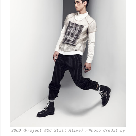
SDOD《Project #06 Still Alive》／Photo Credit by