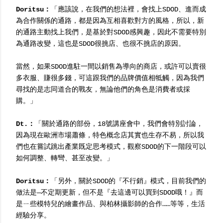
Doritsu：
「應該說，在我們的想法裡，會找上SDOD、進而成
為合作關係的通路，都是因為互相喜歡對方的風格，所以，新
的通路主動找上我們，是基於對SDOD感興趣，因此不需要特別
為通路改變，這也是SDOD很挑店、也很不挑店的原因。
當然，如果SDOD進駐一間以銷售為導向的商店，或許可以賣很
多衣服、賺很多錢，可這跟我們的品牌價值相牴觸，因為我們
尋找的是志同道合的戰友，無論他們的角色是消費者或採
購。」
Dt.：
「關於通路的部份，18號講座會中，我們會特別討論，
因為現在歐洲市場蕭條，特色概念店其實也生存不易，所以我
們也在嘗試跳出產業既定思考模式，觀察SDOD的下一階段可以
如何調整、轉彎、甚至改變。」
Doritsu：
「另外，關於SDOD的『不行銷』模式，目前我們的
做法是—不定期更新，但不是『去這邊可以買到SDOD哦！』而
是ㄧ些模特兒的繪畫作品、與柏林攝影師的合作……等等，生活
經驗分享。