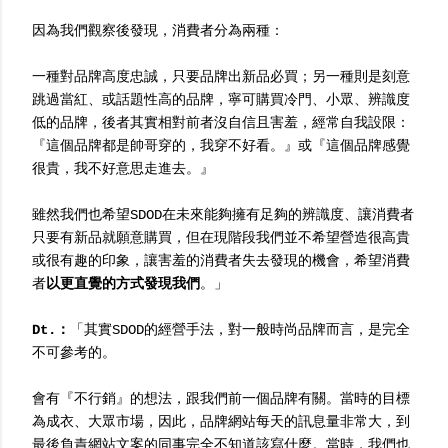
因為我們觀察後發現，消費者分為兩種：
一種對品牌高度忠誠，只要品牌出新品必買；另一種則是刻意
跳過當紅、或話題性高的品牌，寧可購買冷門、小眾、辨識度
低的品牌，後者其實相對前者沒自信且害羞，經常自我設限：
『這個品牌都是帥哥穿的，我穿不好看。』或『這個品牌感覺
很貴，我不好意思走進去。』
雖然我們也希望SDOD在未來能夠擁有足夠的辨識度、讓消費者
只要有新品就願意購買，但在現階段我們並不希望營造很高貴
或很有趣的印象，讓害羞的消費者失去發現的機會，希望消費
者
以更直覺的方式發現我們
。」
Dt.：
「其實SDOD的經營手法，對一般時尚品牌而言，是完全
不可參考的。
會有『不行銷』的想法，跟我們前一個品牌有關。當時的目標
為成衣、大眾市場，因此，品牌網站每天的訊息量非常大，到
最後負責網站文案的同事完全不知道該寫什麼。當時，我們也