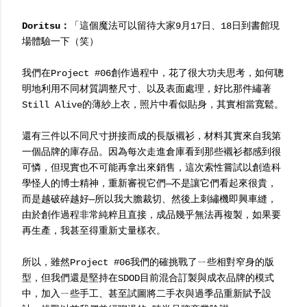
Doritsu：
「這個魔法可以留待大家9月17日、18日到書館現
場體驗一下（笑）
我們在Project #06創作過程中，花了很大功夫思考，如何聰
明地利用不同材質調整尺寸、以及表面處理，好比那件繡著
Still Alive的薄紗上衣，照片中看似貼身，其實相當寬鬆。
還有三件以不同尺寸拼接而成的長版襯衫，材料其實來自我第
一個品牌的庫存品。因為每次走進倉庫看到那些襯衫都感到很
可憐，但現實也不可能再拿出來銷售，這次索性嘗試以創造科
學怪人的博士精神，重新審視它們—不是讓它們看起來很貴，
而是越破碎越好—所以我大膽裁切、然後上刺繡機即興車縫，
由於創作過程非常純粹且直接，成品幾乎無法再複製，如果要
再生產，我甚至得重新丈量樣衣。
所以，雖然Project #06我們的確挑戰了ㄧ些相對窄身的版
型，但我們還是堅持在SDOD目前混合訂製與成衣品牌的模式
中，加入ㄧ些手工、甚至試圖將二手衣與過季品重新賦予設