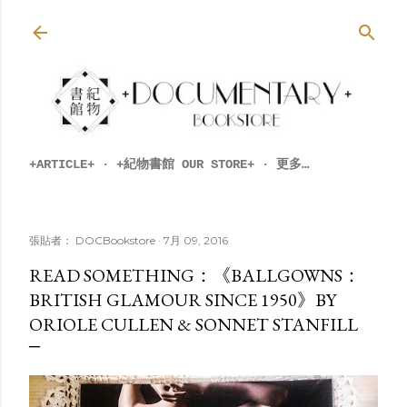
跳到主要內容
+ARTICLE+
+紀物書館 OUR STORE+
更多…
張貼者：
DOCBookstore
7月 09, 2016
READ SOMETHING：《BALLGOWNS：
BRITISH GLAMOUR SINCE 1950》BY
ORIOLE CULLEN & SONNET STANFILL