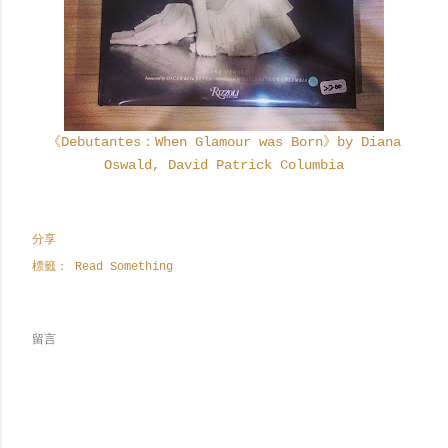
《Debutantes：When Glamour was Born》by Diana
Oswald, David Patrick Columbia
分享
標籤：
Read Something
留言