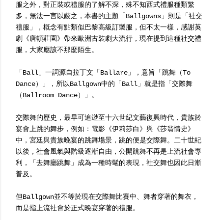
服之外，對正裝或禮服的了解不深，殊不知西式禮服種類繁
多，無法一言以蔽之，本書的主題「Ballgowns」則是「社交
禮服」，概念有點類似巴黎高級訂製服，但不太一樣，感謝英
劇《唐頓莊園》帶來歐洲古裝劇大流行，現在提到這種社交禮
服，大家應該不那麼陌生。
「Ball」一詞源自拉丁文「Ballare」，意旨「跳舞（To
Dance）」，所以Ballgown中的「Ball」就是指「交際舞
（Ballroom Dance）」。
交際舞的歷史，最早可追逤至十六世紀文藝復興時代，貴族於
宴會上跳的舞步，例如：電影《伊莉莎白》與《莎翁情史》
中，宮廷與貴族晚宴的跳舞場景，跳的便是交際舞。二十世紀
以後，社會風氣與階級逐漸自由，公開跳舞不再是上流社會專
利，「去舞廳跳舞」成為一種時髦的表現，社交舞也因此日漸
普及。
但Ballgown並不等於現在交際舞比賽中、舞者穿著的舞衣，
而是指上流社會於正式晚宴穿著的禮服。