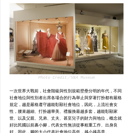
Photo Credit／V&A Museum
一次世界大戰前，社會階級與性別規範壁壘分明的年代，不同
社會地位與性別者出席各場合的行為舉止與穿著打扮都有嚴格
規定，越是嚴格遵守越能彰顯社會地位，因此，上流社會女
性，腰束越細、打扮越華美、禮服換最越多套，越能彰顯家
世、以及父親、兄弟、丈夫、甚至兒子的財力與地位，概念就
好比民國以前裹小腳，代表女性無須從事粗重工作、出身良
好，因此，腳的大小代表社會地位高低，越小越高貴。