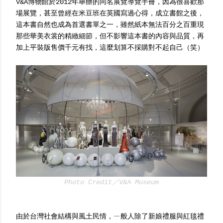
V&A博物館於2012年舉辦的同名展覽導覽手冊，因為很喜歡那
場展覽，甚至曾經在米豆班在英國寫過心得，成立書館之後，
這本書自然也成為首選書單之一，雖然紙本無法百分之百重現
那些華美衣裳的精緻細節，但不影響這本書的內容與品質，再
加上平裝版售價千元有找，這麼划算不採購對不起自己（笑）
Photo Credit／V&A Museum
由於台灣社會結構與風土民情，ㄧ般人除了新娘禮服與紅毯禮