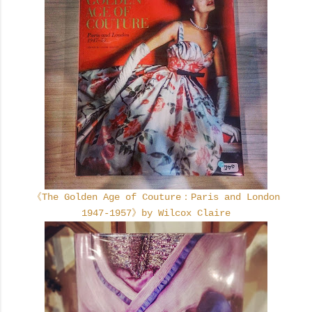
《The Golden Age of Couture：Paris and London
1947-1957》by Wilcox Claire