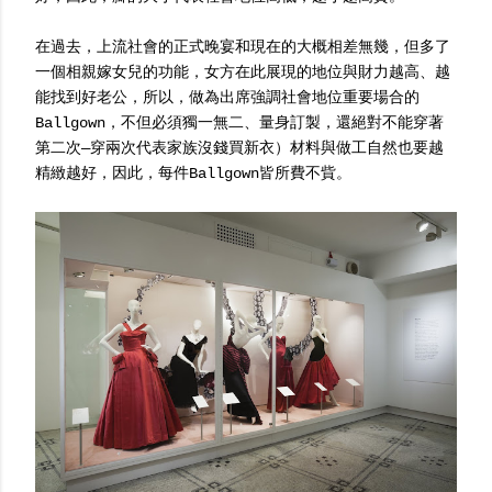
在過去，上流社會的正式晚宴和現在的大概相差無幾，但多了
一個相親嫁女兒的功能，女方在此展現的地位與財力越高、越
能找到好老公，所以，做為出席強調社會地位重要場合的
Ballgown，不但必須獨一無二、量身訂製，還絕對不能穿著
第二次—穿兩次代表家族沒錢買新衣）材料與做工自然也要越
精緻越好，因此，每件Ballgown皆所費不貲。