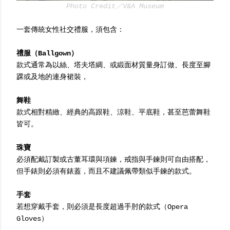
Photo Credit／V&A Museum
一套傳統女性社交禮服，須包含：
禮服（Ballgown）
款式通常為以絲、塔夫塔綢、或緞面材質量身訂做、長度至腳
踝或及地的連身裙裝，
舞鞋
款式相對精緻、經典的高跟鞋、涼鞋、平底鞋，甚至芭蕾舞鞋
皆可。
珠寶
必須配戴訂製或古董耳環與項鍊，戒指與手鍊則可自由搭配，
但手錶則必須有錶蓋，而且不建議佩帶類似手鍊的款式。
手套
若想穿戴手套，則必須是長度超過手肘的款式（Opera
Gloves）