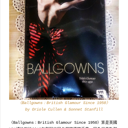
《Ballgowns：British Glamour Since 1950》
by Oriole Cullen & Sonnet Stanfill
《Ballgowns：British Glamour Since 1950》算是英國