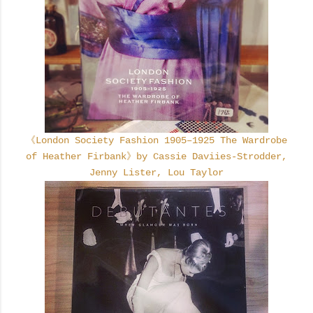
《London Society Fashion 1905–1925 The Wardrobe
of Heather Firbank》by Cassie Daviies-Strodder,
Jenny Lister, Lou Taylor