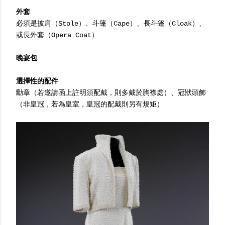
外套
必須是披肩（Stole）、斗篷（Cape）、長斗篷（Cloak）、
或長外套（Opera Coat）
晚宴包
選擇性的配件
勳章（若邀請函上註明須配戴，則多戴於胸襟處）、冠狀頭飾
（非皇冠，若為皇室，皇冠的配戴則另有規矩）