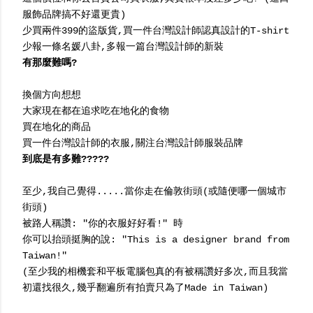
服飾品牌搞不好還更貴)
少買兩件399的盜版貨,買一件台灣設計師認真設計的T-shirt
少報一條名媛八卦,多報一篇台灣設計師的新裝
有那麼難嗎?
換個方向想想
大家現在都在追求吃在地化的食物
買在地化的商品
買一件台灣設計師的衣服,關注台灣設計師服裝品牌
到底是有多難?????
至少,我自己覺得.....當你走在倫敦街頭(或隨便哪一個城市
街頭)
被路人稱讚: "你的衣服好好看!" 時
你可以抬頭挺胸的說: "This is a designer brand from
Taiwan!"
(至少我的相機套和平板電腦包真的有被稱讚好多次,而且我當
初還找很久,幾乎翻遍所有拍賣只為了Made in Taiwan)