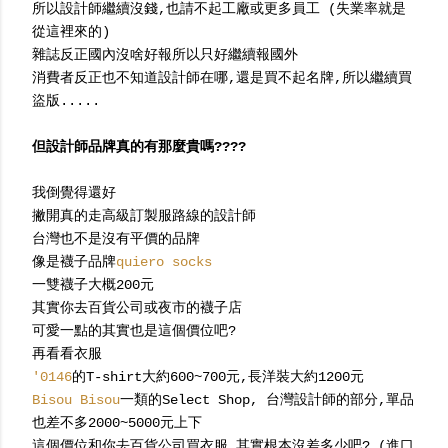
所以設計師繼續沒錢,也請不起工廠或更多員工 (失業率就是
從這裡來的)
雜誌反正國內沒啥好報所以只好繼續報國外
消費者反正也不知道設計師在哪,還是買不起名牌,所以繼續買
盜版.....
但設計師品牌真的有那麼貴嗎????
我倒覺得還好
撇開真的走高級訂製服路線的設計師
台灣也不是沒有平價的品牌
像是襪子品牌
quiero socks
一雙襪子大概200元
其實你去百貨公司或夜市的襪子店
可愛一點的其實也是這個價位吧?
再看看衣服
'0146
的T-shirt大約600~700元,長洋裝大約1200元
Bisou Bisou
一類的Select Shop, 台灣設計師的部分,單品
也差不多2000~5000元上下
這個價位和你去百貨公司買衣服,其實根本沒差多少吧? (進口