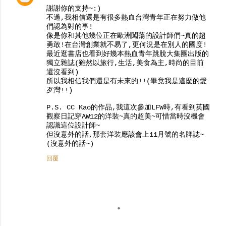
謝謝你的支持~:)
不過,我相信還是有很多熱血台灣青年正在努力做他
們認為對的事!
像是你和其他幾位正在歐洲闖蕩的設計師們~真的超
勇敢!在台灣創業就不易了,更何況是在別人的國度!
最近逛書店也看到好幾本熱血青年跳脫大集團出版的
獨立雜誌(雖然以旅行,生活,美食為主,時尚的目前
還沒看到)
所以我相信我們還是有未來的!!(畢竟我是這麼的愛
歹灣!!)
P.S. CC Kao的作品,我這次參加LFW時,有看到英國
觀察日記穿AW12的洋裝~真的超美~可惜當時沒機會
認識這位設計師~
但沒意外的話,那套洋裝應該會上11月號的名牌誌~
(沒意外的話~)
回覆