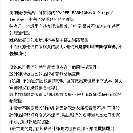
更別提標榜設計師雜誌的PPAPER FASHION和O'Ology了
(前者是一本完全沒重點的時尚雜誌
後者是一本訴乎有很多理論想說,但扯到最後不知道在扯甚麼
的理論雜誌
雖然後者目前進步到不再整本都是網路截圖
不過根據他們在版權頁的說明,他們
只是借用這些圖做宣傳,不
侵權哦~
)
所以或許我們的時尚產業根本在一個惡性循環裡?
設計師想做自己的品牌卻苦無發展空間
(沒錢,不知道怎麼找廠商贊助,就算做出來也壓不下成本,努力
宣傳卻沒有媒體願意報導)
時尚媒體想要做很大卻因為市場很小最後淪為翻譯海外新聞的
翻譯機
消費者不願意買設計師品牌因為認定衣服很貴買不起,而且設
計師品牌都好奇怪又不流行,雜誌報導的名牌因為是進口更買
不起,所以乾脆買盜版
(最主要的是,有甚麼設計師要去哪裡買都不知道
買個屁!
)