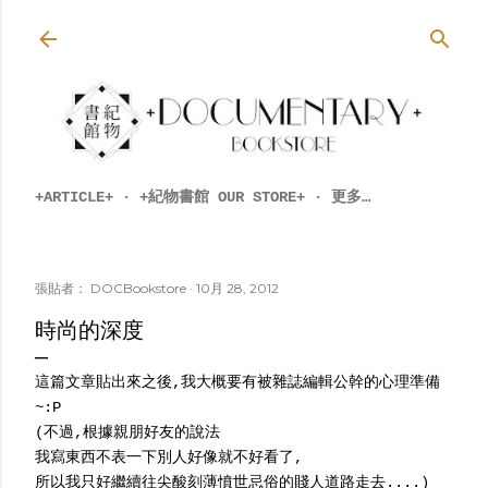
跳到主要內容
+ARTICLE+
+紀物書館 OUR STORE+
更多…
張貼者：
DOCBookstore
10月 28, 2012
時尚的深度
這篇文章貼出來之後,我大概要有被雜誌編輯公幹的心理準備
~:P
(不過,根據親朋好友的說法
我寫東西不表一下別人好像就不好看了,
所以我只好繼續往尖酸刻薄憤世忌俗的賤人道路走去....)