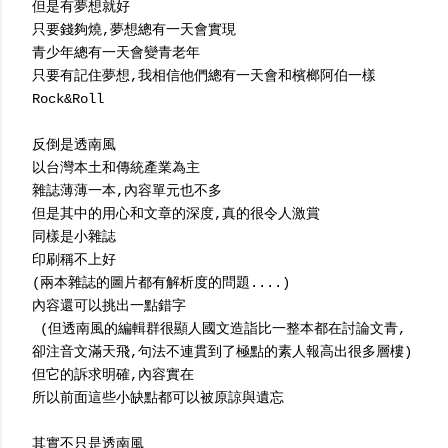
但是有夢想就好
只要錢夠燒,夢想總有一天會實現
青少年總有一天會變青老年
只要有記住夢想,我相信他們總有一天會和檳榔阿伯一樣
Rock&Roll
反倒是透南風
以台灣本土和傳統產業為主
雜誌薄薄一本,內容單元也不多
但是其中的用心和文章的深度,真的很令人激賞
同樣是小雜誌
印刷稱不上好
(兩本雜誌的圖片都有解析度的問題....)
內容還可以挑出一點錯字
(但透南風的編輯群很顯人國文造詣比一整本都在討論文青,
卻注音文滿天飛,句法不連貫到了極點的素人報高出很多層樓)
但它的訴求明確,內容實在
所以前面這些小缺點都可以被原諒與遺忘
其實不只是透南風