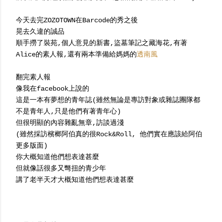
今天去完ZOZOTOWN在Barcode的秀之後
晃去久違的誠品
順手撈了裝苑,個人意見的新書,盜墓筆記之藏海花,有著
Alice的素人報,還有兩本準備給媽媽的
透南風
翻完素人報
像我在facebook上說的
這是一本有夢想的青年誌(雖然無論是專訪對象或雜誌團隊都
不是青年人,只是他們有著青年心)
但很明顯的內容雜亂無章,訪談過淺
(雖然採訪檳榔阿伯真的很Rock&Roll, 他們實在應該給阿伯
更多版面)
你大概知道他們想表達甚麼
但就像話很多又彆扭的青少年
講了老半天才大概知道他們想表達甚麼