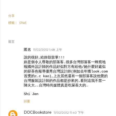
分享
標籤：
Chat
留言
匿名
11/02/2012 1:48 上午
說的很好,給妳鼓鼓掌!!!
妳是個令人尊敬的部落客.很多台灣部落客一蜂窩地
報國外設計師的作品好似對方有給他/她什麼好處似
的卻吝色報導優秀台灣設計師(例如去年獲look.com
首獎的c.c kao),上次居然還有一個部落客說他覺的
台灣服裝設計師的作品都是抄來的.看到這我不禁一
陣火大..台灣時尚媒體真是吃屎長大的.
Shi Jen
回覆
DOCBookstore
11/02/2012 11:40 下午