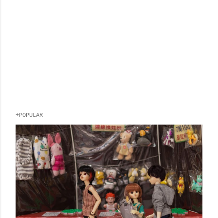
張
+POPULAR
貼
留
言