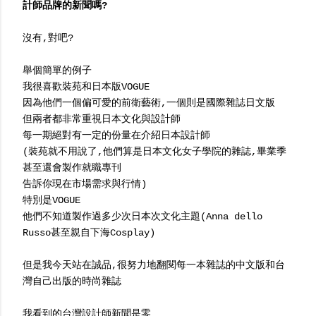
計師品牌的新聞嗎?
沒有,對吧?
舉個簡單的例子
我很喜歡裝苑和日本版VOGUE
因為他們一個偏可愛的前衛藝術,一個則是國際雜誌日文版
但兩者都非常重視日本文化與設計師
每一期絕對有一定的份量在介紹日本設計師
(裝苑就不用說了,他們算是日本文化女子學院的雜誌,畢業季
甚至還會製作就職專刊
告訴你現在市場需求與行情)
特別是VOGUE
他們不知道製作過多少次日本次文化主題(Anna dello
Russo甚至親自下海Cosplay)
但是我今天站在誠品,很努力地翻閱每一本雜誌的中文版和台
灣自己出版的時尚雜誌
我看到的台灣設計師新聞是零