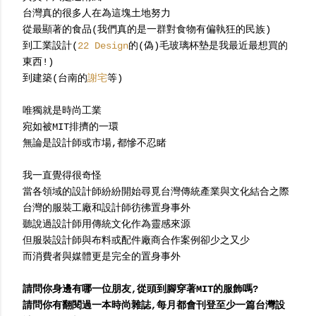
台灣真的很多人在為這塊土地努力
從最顯著的食品(我們真的是一群對食物有偏執狂的民族)
到工業設計(
22 Design
的(偽)毛玻璃杯墊是我最近最想買的
東西!)
到建築(台南的
謝宅
等)
唯獨就是時尚工業
宛如被MIT排擠的一環
無論是設計師或市場,都慘不忍睹
我一直覺得很奇怪
當各領域的設計師紛紛開始尋覓台灣傳統產業與文化結合之際
台灣的服裝工廠和設計師彷彿置身事外
聽說過設計師用傳統文化作為靈感來源
但服裝設計師與布料或配件廠商合作案例卻少之又少
而消費者與媒體更是完全的置身事外
請問你身邊有哪一位朋友,從頭到腳穿著MIT的服飾嗎?
請問你有翻閱過一本時尚雜誌,每月都會刊登至少一篇台灣設