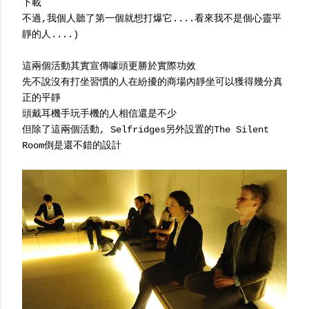
下載
不過,我個人聽了第一個就想打爆它....看來我不是個心靈平
靜的人....)
這兩個活動其實宣傳噱頭更勝於實際功效
先不說沒有打坐習慣的人在紛擾的商場內靜坐可以獲得幾分真
正的平靜
頭戴耳機手玩手機的人相信還是不少
但除了這兩個活動, Selfridges另外設置的The Silent
Room倒是還不錯的設計