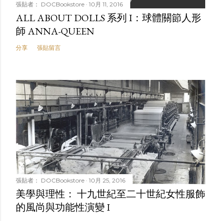
張貼者：
DOCBookstore
10月 11, 2016
ALL ABOUT DOLLS 系列 I：球體關節人形
師 ANNA-QUEEN
分享
張貼留言
張貼者：
DOCBookstore
10月 25, 2016
美學與理性： 十九世紀至二十世紀女性服飾
的風尚與功能性演變 I