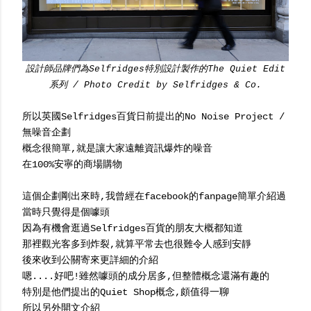
設計師品牌們為Selfridges特別設計製作的The Quiet Edit
系列 / Photo Credit by Selfridges & Co.
所以英國Selfridges百貨日前提出的No Noise Project /
無噪音企劃
概念很簡單,就是讓大家遠離資訊爆炸的噪音
在100%安寧的商場購物
這個企劃剛出來時,我曾經在facebook的fanpage簡單介紹過
當時只覺得是個噱頭
因為有機會逛過Selfridges百貨的朋友大概都知道
那裡觀光客多到炸裂,就算平常去也很難令人感到安靜
後來收到公關寄來更詳細的介紹
嗯....好吧!雖然噱頭的成分居多,但整體概念還滿有趣的
特別是他們提出的Quiet Shop概念,頗值得一聊
所以另外開文介紹