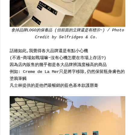
拿掉品牌LOGO的保養品 (但前面的立牌還是有標示~) / Photo
Credit by Selfridges & Co.
話雖如此,我覺得各大品牌還是有點小心機
(不過~商場如戰場嘛~沒有心機怎麼在市場上存活?)
因為店內販售的幾乎都是各大品牌辨識度極高的商品
例如: Creme de La Mer只是將字移除,仍然保留瓶身膚色的
塗鴉筆觸
凡士林提供的是他們最暢銷的藍色基本款護唇膏