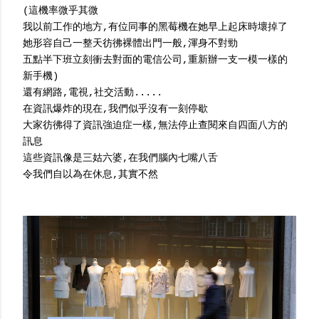
(這機率微乎其微
我以前工作的地方,有位同事的黑莓機在她早上起床時壞掉了
她形容自己一整天彷彿裸體出門一般,渾身不對勁
五點半下班立刻衝去對面的電信公司,重新辦一支一模一樣的
新手機)
還有網路,電視,社交活動.....
在資訊爆炸的現在,我們似乎沒有一刻停歇
大家彷彿得了資訊強迫症一樣,無法停止查閱來自四面八方的
訊息
這些資訊像是三姑六婆,在我們腦內七嘴八舌
令我們自以為在休息,其實不然