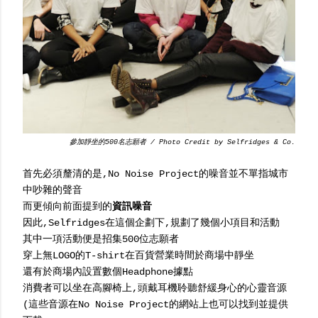
參加靜坐的500名志願者
/ Photo Credit by Selfridges & Co.
首先必須釐清的是,No Noise Project的噪音並不單指城市
中吵雜的聲音
而更傾向前面提到的
資訊噪音
因此,Selfridges在這個企劃下,規劃了幾個小項目和活動
其中一項活動便是招集500位志願者
穿上無LOGO的T-shirt在百貨營業時間於商場中靜坐
還有於商場內設置數個Headphone據點
消費者可以坐在高腳椅上,頭戴耳機聆聽舒緩身心的心靈音源
(這些音源在No Noise Project的網站上也可以找到並提供