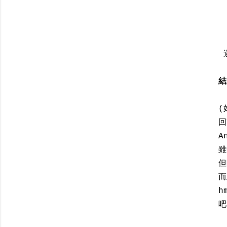
還
結
(
回
A
雖
但
而
h
吧