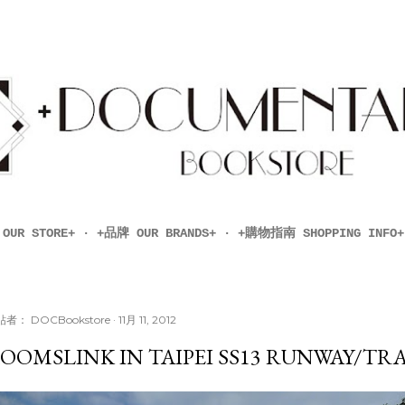
跳到主要內容
UR STORE+
+品牌 OUR BRANDS+
+購物指南 SHOPPING INFO+
貼者：
DOCBookstore
11月 11, 2012
OOMSLINK IN TAIPEI SS13 RUNWAY/TRA