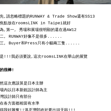
先,請忽略標題的RUNWAY & Trade Show還有SS13
焦點放在roomsLINK in Taipei就好
為,第一, 秀場和展場很明顯的還在過AW12
二, RUNWAY好像不是很多......
三, Buyer和Press只有小貓兩三隻......
是!!!我必須要說,這次roomsLINK在華山的展覽
的很棒!
然這次應該算是日本主辦
場內以日本新銳設計師為主
灣設計師只有部分
在各方面都相當有水準
得我好興奮!!溫歹灣郎終於要出頭天啦!!!