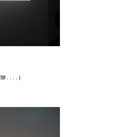
....)