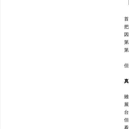
首
把
因
第
第
但
真
雖
展
台
但
看