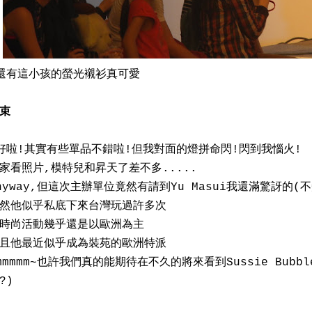
有這小孩的螢光襯衫真可愛
束
好啦!其實有些單品不錯啦!但我對面的燈拼命閃!閃到我惱火!
家看照片,模特兒和昇天了差不多.....
nyway,但這次主辦單位竟然有請到Yu Masui我還滿驚訝的
然他似乎私底下來台灣玩過許多次
時尚活動幾乎還是以歐洲為主
且他最近似乎成為裝苑的歐洲特派
mmmmm~也許我們真的能期待在不久的將來看到Sussie Bubble出
?)